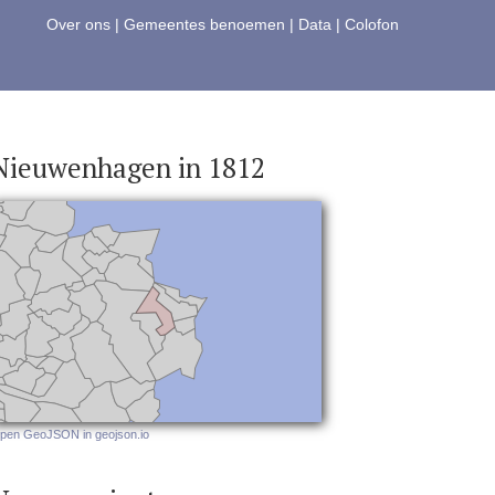
Over ons
|
Gemeentes benoemen
|
Data
|
Colofon
Nieuwenhagen in 1812
pen GeoJSON in geojson.io