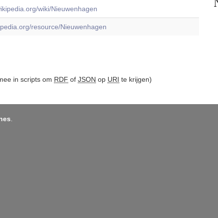
.wikipedia.org/wiki/Nieuwenhagen
dbpedia.org/resource/Nieuwenhagen
ee in scripts om
RDF
of
JSON
op
URI
te krijgen)
nes
.