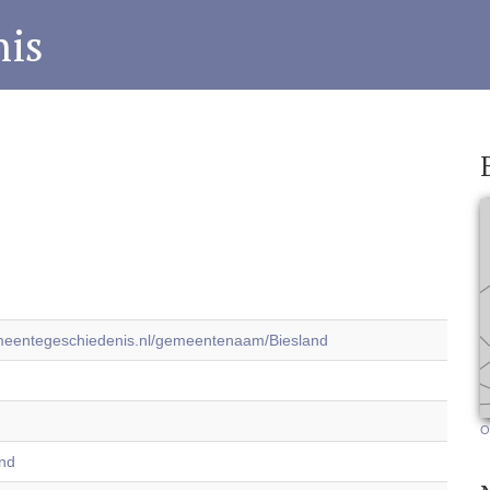
is
emeentegeschiedenis.nl/gemeentenaam/Biesland
O
and