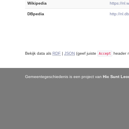
Wikipedia
https://nl
DBpedia
http://nl.
Bekijk data als
RDF
|
JSON
(geef juiste
header m
Accept
Gemeentegeschiedenis is een project van
Hic Sunt Leo