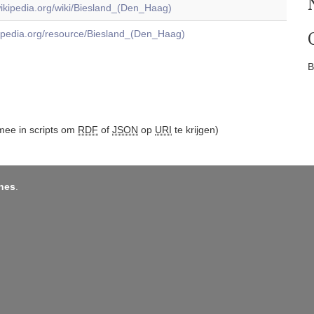
.wikipedia.org/wiki/Biesland_(Den_Haag)
dbpedia.org/resource/Biesland_(Den_Haag)
B
ee in scripts om
RDF
of
JSON
op
URI
te krijgen)
nes
.