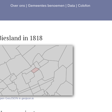
Over ons
|
Gemeentes benoemen
|
Data
|
Colofon
Biesland in 1818
pen GeoJSON in geojson.io