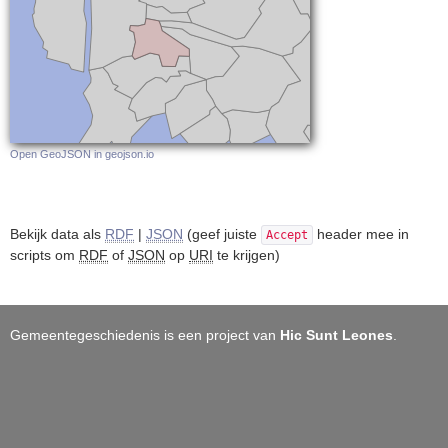
Open GeoJSON in geojson.io
Bekijk data als
RDF
|
JSON
(geef juiste
header mee in
Accept
scripts om
RDF
of
JSON
op
URI
te krijgen)
Gemeentegeschiedenis is een project van
Hic Sunt Leones
.