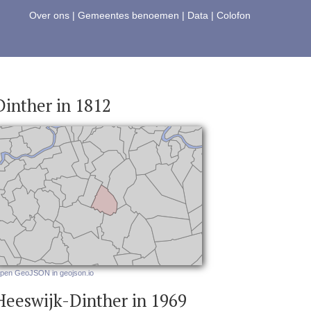
Over ons
|
Gemeentes benoemen
|
Data
|
Colofon
Dinther in 1812
pen GeoJSON in geojson.io
Heeswijk-Dinther in 1969