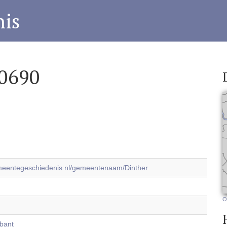
is
0690
emeentegeschiedenis.nl/gemeentenaam/Dinther
O
bant