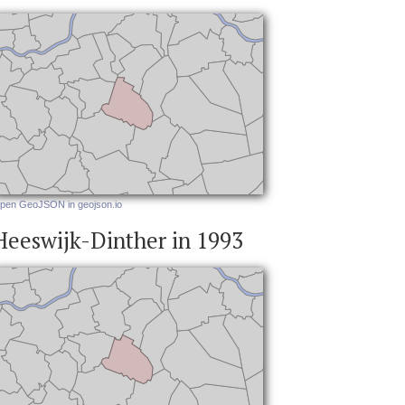
pen GeoJSON in geojson.io
Heeswijk-Dinther in 1993