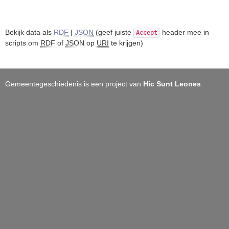
Bekijk data als
RDF
|
JSON
(geef juiste
header mee in
Accept
scripts om
RDF
of
JSON
op
URI
te krijgen)
Gemeentegeschiedenis is een project van
Hic Sunt Leones
.