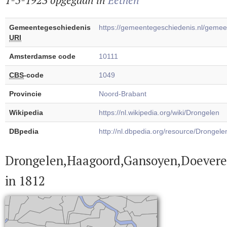
1-5-1923 opgegaan in
Eethen
Gemeentegeschiedenis
https://gemeentegeschiedenis.nl/geme
URI
Amsterdamse code
10111
CBS
-code
1049
Provincie
Noord-Brabant
Wikipedia
https://nl.wikipedia.org/wiki/Drongelen
DBpedia
http://nl.dbpedia.org/resource/Drongele
Drongelen,Haagoord,Gansoyen,Doevere
in 1812