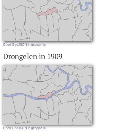
Open GeoJSON in geojson.io
Drongelen in 1909
Open GeoJSON in geojson.io